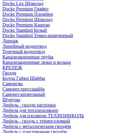
Docke Lux Шоколад
Docke Premium Графит
Docke Premium Пломбир
Docke Premium Шоколад
Docke Premium Каштан
Docke Standard Белый
Docke Standard Темно-коричневый
Дренаж
Линейный водоотвод
Точечный водоотвод
Канализационные трубы
Канализационные люки и кольца
КРЕПЕЖ
Гвозди
Болты Гайки Шайбы
Саморезы
Саморез прессшайба
Саморез кровельный
Шурупы
Дюбель - гвозди распорки
Дюбеля для теплоизоляции
Дюбель для изоляции ТЕХНОНИКОЛЬ
Дюбель - гвоздь с термоголовкой
Дюбель с металлическим гвоздём
Дюбель с пластиковым гвоздём