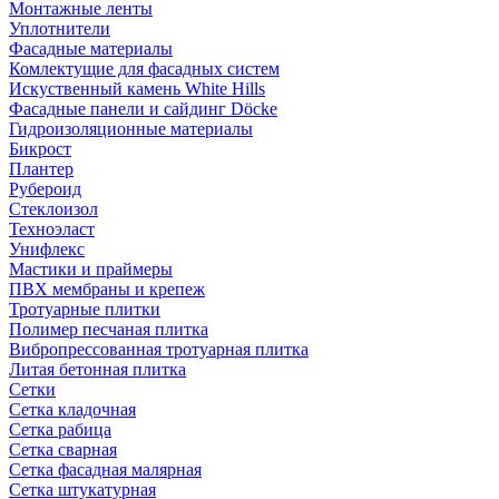
Монтажные ленты
Уплотнители
Фасадные материалы
Комлектущие для фасадных систем
Искуственный камень White Hills
Фасадные панели и сайдинг Döcke
Гидроизоляционные материалы
Бикрост
Плантер
Рубероид
Стеклоизол
Техноэласт
Унифлекс
Мастики и праймеры
ПВХ мембраны и крепеж
Тротуарные плитки
Полимер песчаная плитка
Вибропрессованная тротуарная плитка
Литая бетонная плитка
Сетки
Сетка кладочная
Сетка рабица
Сетка сварная
Сетка фасадная малярная
Сетка штукатурная