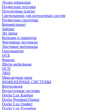
Доски террасные
Подвесные потолки
Потолочные плиты
Светильники для потолочных систем
Подвесные сиситемы
Керамогранит
Заборы
3D Забор
Колпаки и парапеты
Чердачные лестницы
Листовые материалы
Гипсокартон
ОСБ
Фанера
Щиты мебельные
ЦСП
ДВП
Мансардные окна
ИНЖЕНЕРНЫЕ СИСТЕМЫ
Вентиляция
Водосточные системы
Docke Lux Карбон
Docke Premium Гранат
Docke Lux Графит
Docke Lux Пломбир