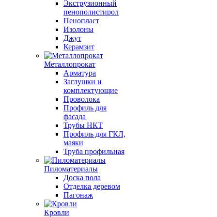
Экструзионный
пенополистирол
Пенопласт
Изолоны
Джут
Керамзит
Металлопрокат
Арматура
Заглушки и
комплектующие
Проволока
Профиль для
фасада
Трубы НКТ
Профиль для ГКЛ,
маяки
Труба профильная
Пиломатериалы
Доска пола
Отделка деревом
Пагонаж
Кровли