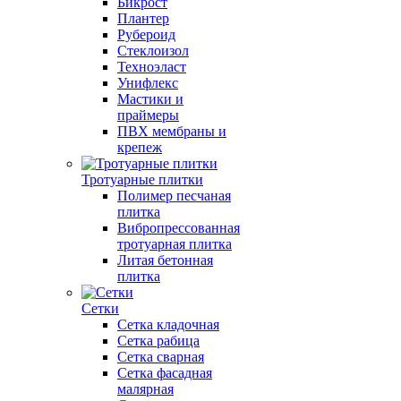
Бикрост
Плантер
Рубероид
Стеклоизол
Техноэласт
Унифлекс
Мастики и
праймеры
ПВХ мембраны и
крепеж
Тротуарные плитки
Полимер песчаная
плитка
Вибропрессованная
тротуарная плитка
Литая бетонная
плитка
Сетки
Сетка кладочная
Сетка рабица
Сетка сварная
Сетка фасадная
малярная