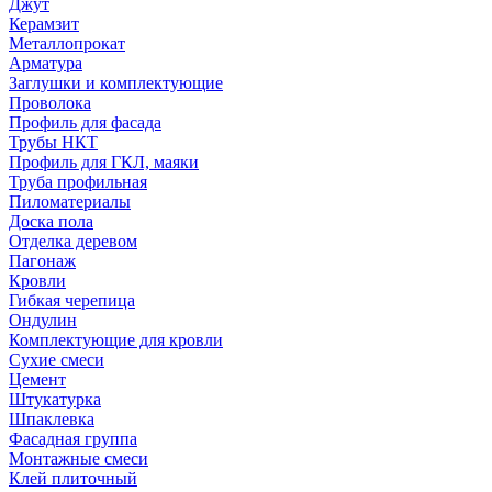
Джут
Керамзит
Металлопрокат
Арматура
Заглушки и комплектующие
Проволока
Профиль для фасада
Трубы НКТ
Профиль для ГКЛ, маяки
Труба профильная
Пиломатериалы
Доска пола
Отделка деревом
Пагонаж
Кровли
Гибкая черепица
Ондулин
Комплектующие для кровли
Сухие смеси
Цемент
Штукатурка
Шпаклевка
Фасадная группа
Монтажные смеси
Клей плиточный