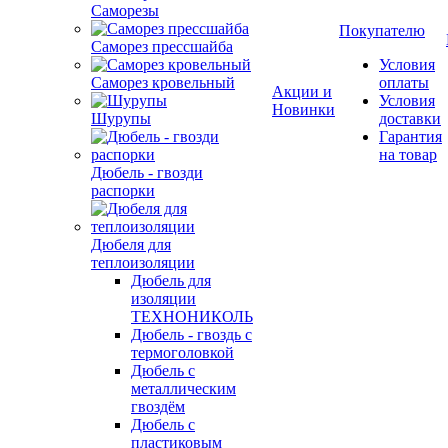
Саморезы
Покупателю
Саморез прессшайба
Условия
Саморез кровельный
оплаты
Акции и
Условия
Новинки
Шурупы
доставки
Гарантия
на товар
Дюбель - гвозди
распорки
Дюбеля для
теплоизоляции
Дюбель для
изоляции
ТЕХНОНИКОЛЬ
Дюбель - гвоздь с
термоголовкой
Дюбель с
металлическим
гвоздём
Дюбель с
пластиковым