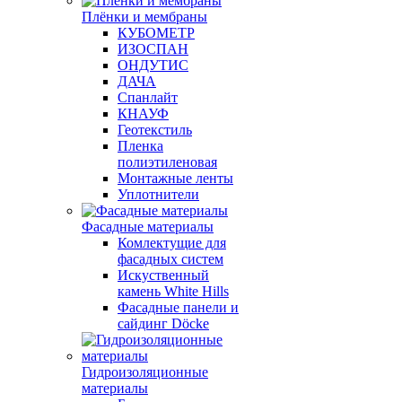
Плёнки и мембраны
КУБОМЕТР
ИЗОСПАН
ОНДУТИС
ДАЧА
Спанлайт
КНАУФ
Геотекстиль
Пленка
полиэтиленовая
Монтажные ленты
Уплотнители
Фасадные материалы
Комлектущие для
фасадных систем
Искуственный
камень White Hills
Фасадные панели и
сайдинг Döcke
Гидроизоляционные
материалы