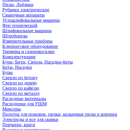
Пилы, Лобзики
Рубанки электрические
Сварочные аппараты
Углошлифовальные машины
Фен технический
Шлифовальные машины
Штроборезы
Измерительные приборы
Клининговое оборудование
Тримеры и газонокосилки
Комплектующие
Буры, Биты, Сверла, Насадки-биты
Биты, Насадки
Буры
Сверло по бетону
Сверло по дереву
Сверло по кафелю
Сверло по металлу
Расходные материалы
Расходники для УШМ
Миксеры
Полотна для ножовок, пилки, кольцевые пилы и коронки
Электроды и все для сварки
Перчатки, краги
Высотные конструкции