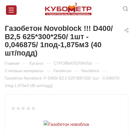
Газобетон Novoblock !!! D400/
В2,5 625*300*250/ 1шт -
0,046875/ 1под-1,875м3 (40
шт/подд)
—
—
—
Главная
Каталог
СТРОЙМАТЕРИАЛЫ
—
—
—
Стеновые материалы
Газобетон
Novoblock
Газобетон Novoblock !!! D400/ В2,5 625*300*250/ 1шт - 0,046875/
1под-1,875м3 (40 шт/подд)