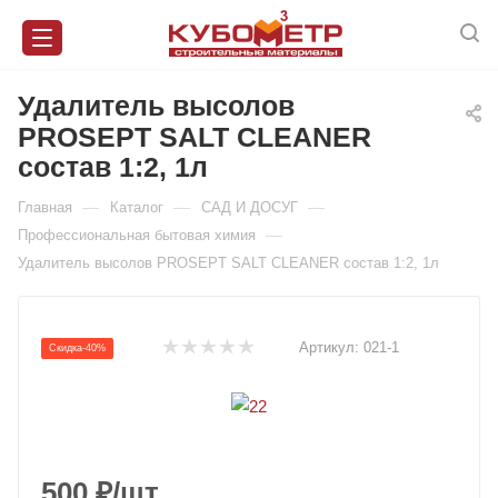
Удалитель высолов
PROSEPT SALT CLEANER
состав 1:2, 1л
—
—
—
Главная
Каталог
САД И ДОСУГ
—
Профессиональная бытовая химия
Удалитель высолов PROSEPT SALT CLEANER состав 1:2, 1л
Артикул:
021-1
Скидка-40%
500
₽
/шт