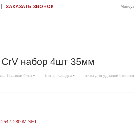
ЗАКАЗАТЬ ЗВОНОК
Мелеуз
 CrV набор 4шт 35мм
—
—
ла, Насадки-биты
Биты, Насадки
Биты для ударной отвертк