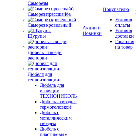
Саморезы
Покупателю
Саморез прессшайба
Условия
Саморез кровельный
оплаты
Акции и
Условия
Новинки
Шурупы
доставки
Гарантия
на товар
Дюбель - гвозди
распорки
Дюбеля для
теплоизоляции
Дюбель для
изоляции
ТЕХНОНИКОЛЬ
Дюбель - гвоздь с
термоголовкой
Дюбель с
металлическим
гвоздём
Дюбель с
пластиковым