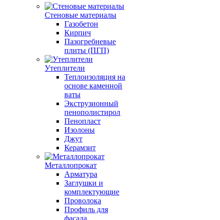
Стеновые материалы
Газобетон
Кирпич
Пазогребневые
плиты (ПГП)
Утеплители
Теплоизоляция на
основе каменной
ваты
Экструзионный
пенополистирол
Пенопласт
Изолоны
Джут
Керамзит
Металлопрокат
Арматура
Заглушки и
комплектующие
Проволока
Профиль для
фасада