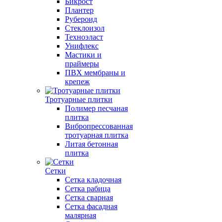
Бикрост
Плантер
Рубероид
Стеклоизол
Техноэласт
Унифлекс
Мастики и
праймеры
ПВХ мембраны и
крепеж
Тротуарные плитки
Полимер песчаная
плитка
Вибропрессованная
тротуарная плитка
Литая бетонная
плитка
Сетки
Сетка кладочная
Сетка рабица
Сетка сварная
Сетка фасадная
малярная