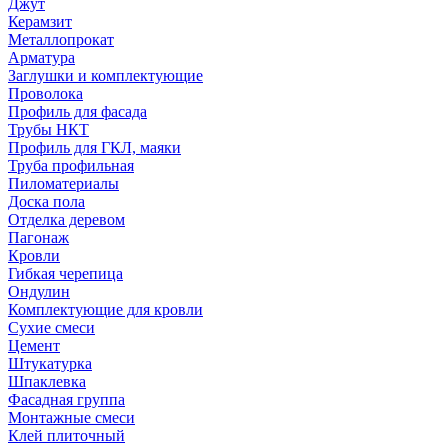
Джут
Керамзит
Металлопрокат
Арматура
Заглушки и комплектующие
Проволока
Профиль для фасада
Трубы НКТ
Профиль для ГКЛ, маяки
Труба профильная
Пиломатериалы
Доска пола
Отделка деревом
Пагонаж
Кровли
Гибкая черепица
Ондулин
Комплектующие для кровли
Сухие смеси
Цемент
Штукатурка
Шпаклевка
Фасадная группа
Монтажные смеси
Клей плиточный