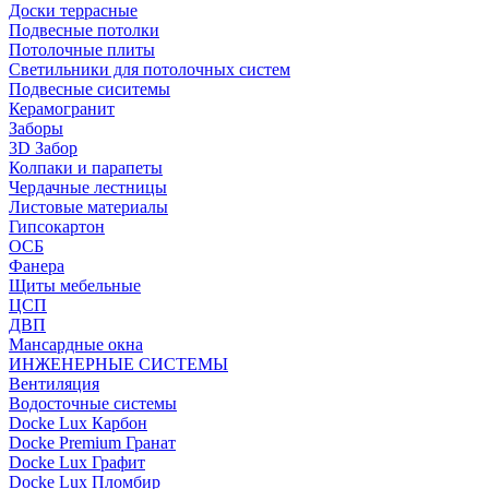
Доски террасные
Подвесные потолки
Потолочные плиты
Светильники для потолочных систем
Подвесные сиситемы
Керамогранит
Заборы
3D Забор
Колпаки и парапеты
Чердачные лестницы
Листовые материалы
Гипсокартон
ОСБ
Фанера
Щиты мебельные
ЦСП
ДВП
Мансардные окна
ИНЖЕНЕРНЫЕ СИСТЕМЫ
Вентиляция
Водосточные системы
Docke Lux Карбон
Docke Premium Гранат
Docke Lux Графит
Docke Lux Пломбир