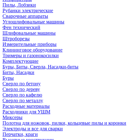
Пилы, Лобзики
Рубанки электрические
Сварочные аппараты
Углошлифовальные машины
Фен технический
Шлифовальные машины
Штроборезы
Измерительные приборы
Клининговое оборудование
Тримеры и газонокосилки
Комплектующие
Буры, Биты, Сверла, Насадки-биты
Биты, Насадки
Буры
Сверло по бетону
Сверло по дереву
Сверло по кафелю
Сверло по металлу
Расходные материалы
Расходники для УШМ
Миксеры
Полотна для ножовок, пилки, кольцевые пилы и коронки
Электроды и все для сварки
Перчатки, краги
Высотные конструкции