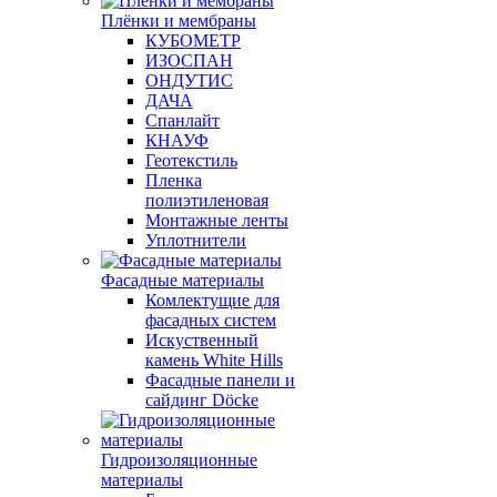
Плёнки и мембраны
КУБОМЕТР
ИЗОСПАН
ОНДУТИС
ДАЧА
Спанлайт
КНАУФ
Геотекстиль
Пленка
полиэтиленовая
Монтажные ленты
Уплотнители
Фасадные материалы
Комлектущие для
фасадных систем
Искуственный
камень White Hills
Фасадные панели и
сайдинг Döcke
Гидроизоляционные
материалы