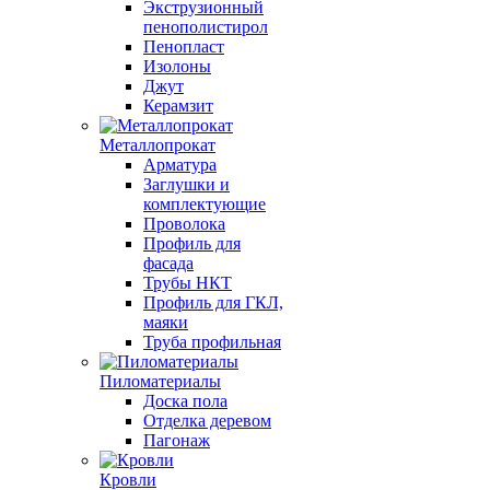
Экструзионный
пенополистирол
Пенопласт
Изолоны
Джут
Керамзит
Металлопрокат
Арматура
Заглушки и
комплектующие
Проволока
Профиль для
фасада
Трубы НКТ
Профиль для ГКЛ,
маяки
Труба профильная
Пиломатериалы
Доска пола
Отделка деревом
Пагонаж
Кровли