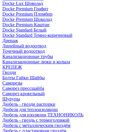
Docke Lux Шоколад
Docke Premium Графит
Docke Premium Пломбир
Docke Premium Шоколад
Docke Premium Каштан
Docke Standard Белый
Docke Standard Темно-коричневый
Дренаж
Линейный водоотвод
Точечный водоотвод
Канализационные трубы
Канализационные люки и кольца
КРЕПЕЖ
Гвозди
Болты Гайки Шайбы
Саморезы
Саморез прессшайба
Саморез кровельный
Шурупы
Дюбель - гвозди распорки
Дюбеля для теплоизоляции
Дюбель для изоляции ТЕХНОНИКОЛЬ
Дюбель - гвоздь с термоголовкой
Дюбель с металлическим гвоздём
Дюбель с пластиковым гвоздём