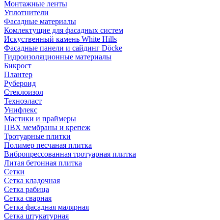
Монтажные ленты
Уплотнители
Фасадные материалы
Комлектущие для фасадных систем
Искуственный камень White Hills
Фасадные панели и сайдинг Döcke
Гидроизоляционные материалы
Бикрост
Плантер
Рубероид
Стеклоизол
Техноэласт
Унифлекс
Мастики и праймеры
ПВХ мембраны и крепеж
Тротуарные плитки
Полимер песчаная плитка
Вибропрессованная тротуарная плитка
Литая бетонная плитка
Сетки
Сетка кладочная
Сетка рабица
Сетка сварная
Сетка фасадная малярная
Сетка штукатурная