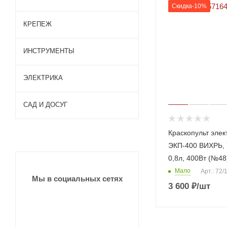
Скидка-10%
Газобе
КРЕПЕЖ
тон
Кирпи
ч
ИНСТРУМЕНТЫ
Пазогр
ебнев
ые
ЭЛЕКТРИКА
плиты
Ударн
(ПГП)
ые
САД И ДОСУГ
инстру
менты
Столя
Насте
Краскопульт элек
рные и
Инстр
нные
слеса
умент
ЭКП-400 ВИХРЬ, 
свети
рные
ы для
льник
0,8л, 400Вт (№48
инстру
почвы
и
менты
Мало
Арт.: 72/
Разно
Потол
Мы в социальных сетях
Режу
е
очные
3 600
₽
/шт
щие
свети
Инстр
инстру
льник
умент
менты
и
ы
Измер
Уличн
Зимни
итель
ые
й