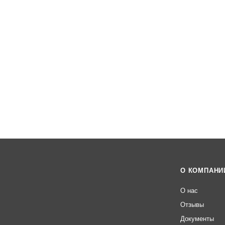
кладо
Сетка
чная
абрази
вная
Сетка
рабиц
а
Сетка
сварн
ая
Сетка
фасад
ная
маляр
ная
Сетка
штука
турная
О КОМПАНИ
О нас
Отзывы
Документы