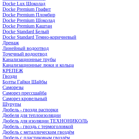
Docke Lux Шоколад
Docke Premium Графит
Docke Premium Пломбир
Docke Premium Шоколад
Docke Premium Каштан
Docke Standard Белый
Docke Standard Темно-коричневый
Дренаж
Линейный водоотвод
Точечный водоотвод
Канализационные трубы
Канализационные люки и кольца
КРЕПЕЖ
Гвозди
Болты Гайки Шайбы
Саморезы
Саморез прессшайба
Саморез кровельный
Шурупы
Дюбель - гвозди распорки
Дюбеля для теплоизоляции
Дюбель для изоляции ТЕХНОНИКОЛЬ
Дюбель - гвоздь с термоголовкой
Дюбель с металлическим гвоздём
Дюбель с пластиковым гвоздём