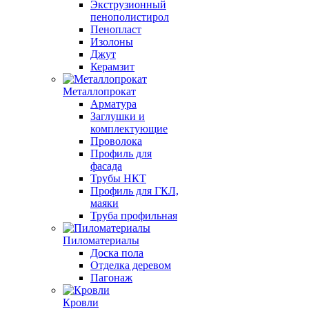
Экструзионный
пенополистирол
Пенопласт
Изолоны
Джут
Керамзит
Металлопрокат
Арматура
Заглушки и
комплектующие
Проволока
Профиль для
фасада
Трубы НКТ
Профиль для ГКЛ,
маяки
Труба профильная
Пиломатериалы
Доска пола
Отделка деревом
Пагонаж
Кровли