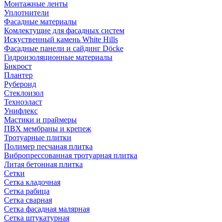
Монтажные ленты
Уплотнители
Фасадные материалы
Комлектущие для фасадных систем
Искуственный камень White Hills
Фасадные панели и сайдинг Döcke
Гидроизоляционные материалы
Бикрост
Плантер
Рубероид
Стеклоизол
Техноэласт
Унифлекс
Мастики и праймеры
ПВХ мембраны и крепеж
Тротуарные плитки
Полимер песчаная плитка
Вибропрессованная тротуарная плитка
Литая бетонная плитка
Сетки
Сетка кладочная
Сетка рабица
Сетка сварная
Сетка фасадная малярная
Сетка штукатурная