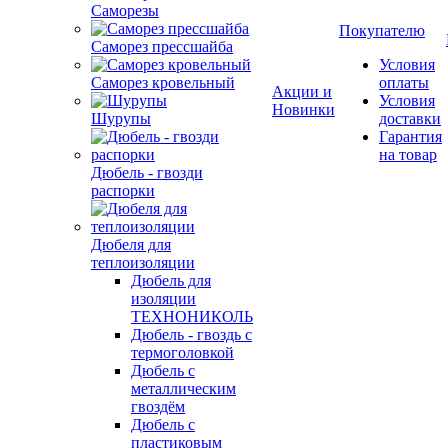
Саморезы
Покупателю
Саморез прессшайба
Условия
Саморез кровельный
оплаты
Акции и
Условия
Новинки
Шурупы
доставки
Гарантия
на товар
Дюбель - гвозди
распорки
Дюбеля для
теплоизоляции
Дюбель для
изоляции
ТЕХНОНИКОЛЬ
Дюбель - гвоздь с
термоголовкой
Дюбель с
металлическим
гвоздём
Дюбель с
пластиковым