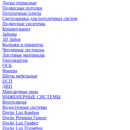
Доски террасные
Подвесные потолки
Потолочные плиты
Светильники для потолочных систем
Подвесные сиситемы
Керамогранит
Заборы
3D Забор
Колпаки и парапеты
Чердачные лестницы
Листовые материалы
Гипсокартон
ОСБ
Фанера
Щиты мебельные
ЦСП
ДВП
Мансардные окна
ИНЖЕНЕРНЫЕ СИСТЕМЫ
Вентиляция
Водосточные системы
Docke Lux Карбон
Docke Premium Гранат
Docke Lux Графит
Docke Lux Пломбир