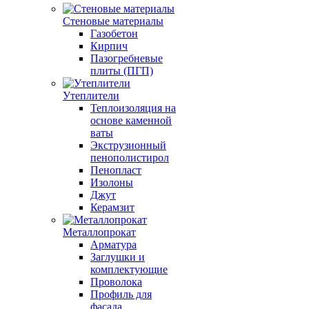
Стеновые материалы
Газобетон
Кирпич
Пазогребневые
плиты (ПГП)
Утеплители
Теплоизоляция на
основе каменной
ваты
Экструзионный
пенополистирол
Пенопласт
Изолоны
Джут
Керамзит
Металлопрокат
Арматура
Заглушки и
комплектующие
Проволока
Профиль для
фасада