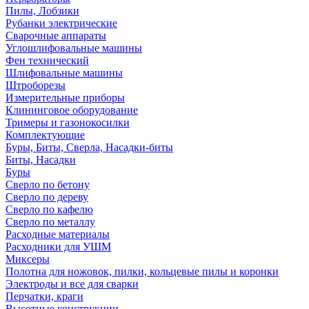
Пилы, Лобзики
Рубанки электрические
Сварочные аппараты
Углошлифовальные машины
Фен технический
Шлифовальные машины
Штроборезы
Измерительные приборы
Клининговое оборудование
Тримеры и газонокосилки
Комплектующие
Буры, Биты, Сверла, Насадки-биты
Биты, Насадки
Буры
Сверло по бетону
Сверло по дереву
Сверло по кафелю
Сверло по металлу
Расходные материалы
Расходники для УШМ
Миксеры
Полотна для ножовок, пилки, кольцевые пилы и коронки
Электроды и все для сварки
Перчатки, краги
Высотные конструкции