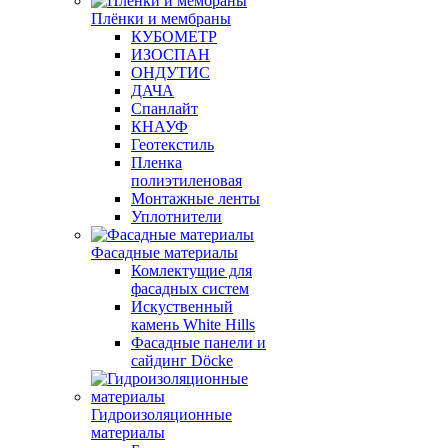
Плёнки и мембраны
КУБОМЕТР
ИЗОСПАН
ОНДУТИС
ДАЧА
Спанлайт
КНАУФ
Геотекстиль
Пленка
полиэтиленовая
Монтажные ленты
Уплотнители
Фасадные материалы
Комлектущие для
фасадных систем
Искуственный
камень White Hills
Фасадные панели и
сайдинг Döcke
Гидроизоляционные
материалы