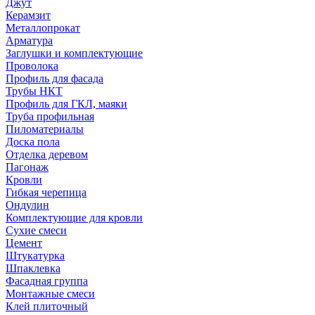
Джут
Керамзит
Металлопрокат
Арматура
Заглушки и комплектующие
Проволока
Профиль для фасада
Трубы НКТ
Профиль для ГКЛ, маяки
Труба профильная
Пиломатериалы
Доска пола
Отделка деревом
Пагонаж
Кровли
Гибкая черепица
Ондулин
Комплектующие для кровли
Сухие смеси
Цемент
Штукатурка
Шпаклевка
Фасадная группа
Монтажные смеси
Клей плиточный