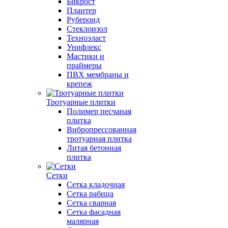
Бикрост
Плантер
Рубероид
Стеклоизол
Техноэласт
Унифлекс
Мастики и
праймеры
ПВХ мембраны и
крепеж
Тротуарные плитки
Полимер песчаная
плитка
Вибропрессованная
тротуарная плитка
Литая бетонная
плитка
Сетки
Сетка кладочная
Сетка рабица
Сетка сварная
Сетка фасадная
малярная