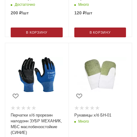
Достаточно
Много
200
₽
/шт
120
₽
/шт
В КОРЗИНУ
В КОРЗИНУ
Перчатки х/б прорезин
Рукавицы х/б БН-01
налодонн ЗУБР МЕХАНИК,
Много
МБС маслобензостойкие
(СИНИЕ)