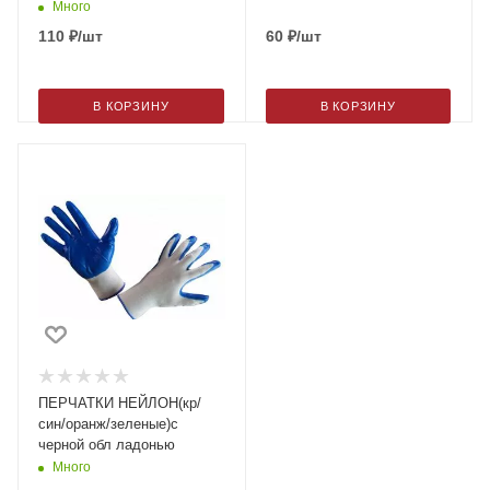
Много
110
₽
/шт
60
₽
/шт
В КОРЗИНУ
В КОРЗИНУ
ПЕРЧАТКИ НЕЙЛОН(кр/
син/оранж/зеленые)с
черной обл ладонью
Много