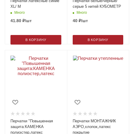
Перчатки латексные синие
Перчатки белые/черные/
XL/ M
серые 5 нитей КУБОМЕТР
Много
Много
41.80
₽
/шт
40
₽
/шт
В КОРЗИНУ
В КОРЗИНУ
Перчатки "Повышенная
Перчатки МОНТАЖНИК
защита:КАМЕНКА
АЭРО,хлопок,латекс
полиэстер,латекс
покрытие