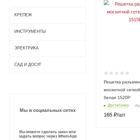
Газобе
КРЕПЕЖ
тон
Кирпи
ч
ИНСТРУМЕНТЫ
Пазогр
ебнев
ые
ЭЛЕКТРИКА
плиты
Ударн
(ПГП)
ые
САД И ДОСУГ
инстру
менты
Столя
Насте
Решетка разъемн
рные и
Инстр
нные
слеса
умент
москитной сеткой
свети
рные
ы для
льник
белая 1520Р
инстру
почвы
и
менты
Достаточно
Ар
Разно
Потол
Мы в социальных сетях
Режу
е
очные
165
₽
/шт
щие
свети
Инстр
инстру
льник
умент
менты
и
ы
Вы можете сделать заказ или
Измер
Уличн
Зимни
задать вопрос через WhatsApp
итель
ые
й