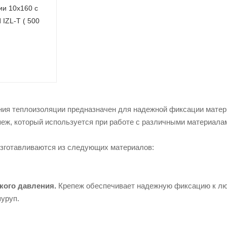
и
ии 10х160 с
ZL-T ( 500
Полим
ер
песча
Бикро
ная
ст
плитка
ия теплоизоляции предназначен для надежной фиксации матер
Плант
Вибро
ер
еж, который используется при работе с различными материала
пресс
Рубер
ованн
оид
ая
зготавливаются из следующих материалов:
тротуа
Стекл
рная
оизол
плитка
Техно
Литая
эласт
бетонн
кого давления.
Крепеж обеспечивает надежную фиксацию к лю
Унифл
ая
екс
уруп.
плитка
Масти
ки и
прайм