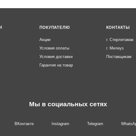
сисите
мы
И
ПОКУПАТЕЛЮ
КОНТАКТЫ
3D
Забор
Акции
г. Стерлитамак
Колпа
Условия оплаты
г. Мелеуз
ки и
парап
Условия доставки
Поставщикам
еты
Гарантия на товар
Мы в социальных сетях
ВКонтакте
Instagram
Telegram
WhatsA