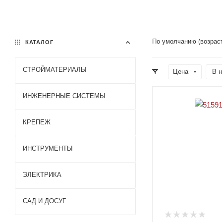
По умолчанию (возрас
КАТАЛОГ
СТРОЙМАТЕРИАЛЫ
Цена
В н
ИНЖЕНЕРНЫЕ СИСТЕМЫ
Газобе
КРЕПЕЖ
тон
Кирпи
ч
ИНСТРУМЕНТЫ
Пазогр
ебнев
ые
ЭЛЕКТРИКА
плиты
Ударн
(ПГП)
ые
САД И ДОСУГ
инстру
менты