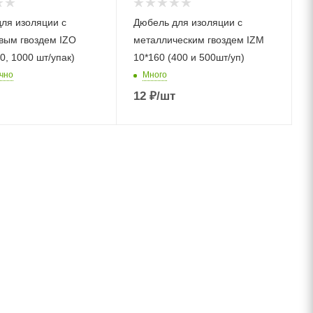
ля изоляции с
Дюбель для изоляции с
вым гвоздем IZO
металлическим гвоздем IZM
0, 1000 шт/упак)
10*160 (400 и 500шт/уп)
чно
Много
12
₽
/шт