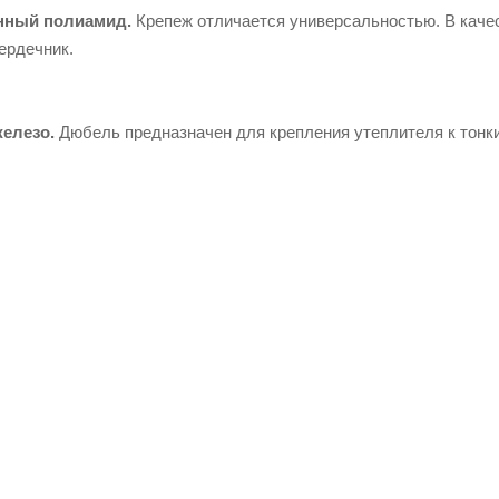
еры
нный полиамид.
Крепеж отличается универсальностью. В каче
ПВХ
ердечник.
мембр
аны и
крепе
ж
елезо.
Дюбель предназначен для крепления утеплителя к тонк
Потол
очные
плиты
Свети
льник
и для
потол
очных
систе
м
Подве
сные