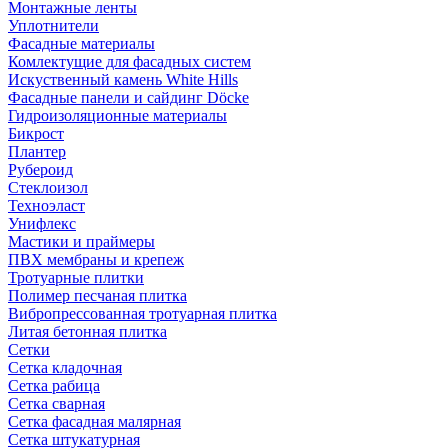
Монтажные ленты
Уплотнители
Фасадные материалы
Комлектущие для фасадных систем
Искуственный камень White Hills
Фасадные панели и сайдинг Döcke
Гидроизоляционные материалы
Бикрост
Плантер
Рубероид
Стеклоизол
Техноэласт
Унифлекс
Мастики и праймеры
ПВХ мембраны и крепеж
Тротуарные плитки
Полимер песчаная плитка
Вибропрессованная тротуарная плитка
Литая бетонная плитка
Сетки
Сетка кладочная
Сетка рабица
Сетка сварная
Сетка фасадная малярная
Сетка штукатурная