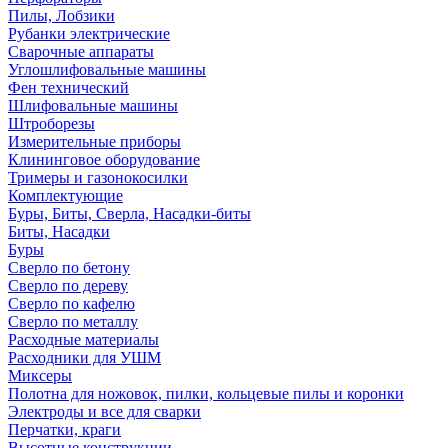
Пилы, Лобзики
Рубанки электрические
Сварочные аппараты
Углошлифовальные машины
Фен технический
Шлифовальные машины
Штроборезы
Измерительные приборы
Клининговое оборудование
Тримеры и газонокосилки
Комплектующие
Буры, Биты, Сверла, Насадки-биты
Биты, Насадки
Буры
Сверло по бетону
Сверло по дереву
Сверло по кафелю
Сверло по металлу
Расходные материалы
Расходники для УШМ
Миксеры
Полотна для ножовок, пилки, кольцевые пилы и коронки
Электроды и все для сварки
Перчатки, краги
Высотные конструкции