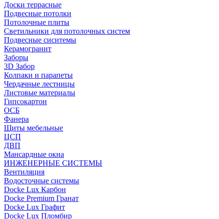
Доски террасные
Подвесные потолки
Потолочные плиты
Светильники для потолочных систем
Подвесные сиситемы
Керамогранит
Заборы
3D Забор
Колпаки и парапеты
Чердачные лестницы
Листовые материалы
Гипсокартон
ОСБ
Фанера
Щиты мебельные
ЦСП
ДВП
Мансардные окна
ИНЖЕНЕРНЫЕ СИСТЕМЫ
Вентиляция
Водосточные системы
Docke Lux Карбон
Docke Premium Гранат
Docke Lux Графит
Docke Lux Пломбир