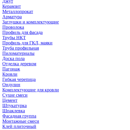
Джут
Керамзит
Металлопрокат
Арматура
Заглушки и комплектующие
Проволока
Профиль для фасада
Трубы НКТ
Профиль для ГКЛ, маяки
Труба профильная
Пиломатериалы
Доска пола
Отделка деревом
Пагонаж
Кровли
Гибкая черепица
Ондулин
Комплектующие для кровли
Сухие смеси
Цемент
Штукатурка
Шпаклевка
Фасадная группа
Монтажные смеси
Клей плиточный