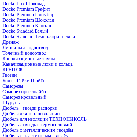
Docke Lux Шоколад
Docke Premium Графит
Docke Premium Пломбир
Docke Premium Шоколад
Docke Premium Каштан
Docke Standard Белый
Docke Standard Темно-коричневый
Дренаж
Линейный водоотвод
Точечный водоотвод
Канализационные трубы
Канализационные люки и кольца
КРЕПЕЖ
Гвозди
Болты Гайки Шайбы
Саморезы
Саморез прессшайба
Саморез кровельный
Шурупы
Дюбель - гвозди распорки
Дюбеля для теплоизоляции
Дюбель для изоляции ТЕХНОНИКОЛЬ
Дюбель - гвоздь с термоголовкой
Дюбель с металлическим гвоздём
Дюбель с пластиковым гвоздём