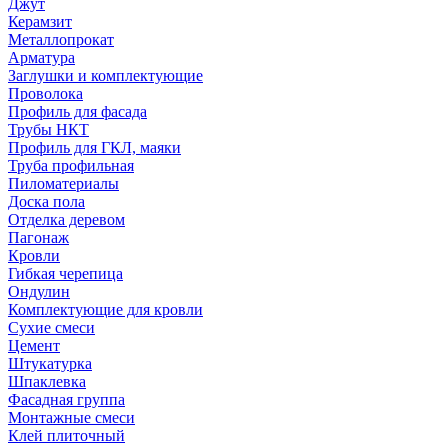
Джут
Керамзит
Металлопрокат
Арматура
Заглушки и комплектующие
Проволока
Профиль для фасада
Трубы НКТ
Профиль для ГКЛ, маяки
Труба профильная
Пиломатериалы
Доска пола
Отделка деревом
Пагонаж
Кровли
Гибкая черепица
Ондулин
Комплектующие для кровли
Сухие смеси
Цемент
Штукатурка
Шпаклевка
Фасадная группа
Монтажные смеси
Клей плиточный