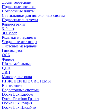
Доски террасные
Подвесные потолки
Потолочные плиты
Светильники для потолочных систем
Подвесные сиситемы
Керамогранит
Заборы
3D Забор
Колпаки и парапеты
Чердачные лестницы
Листовые материалы
Гипсокартон
ОСБ
Фанера
Щиты мебельные
ЦСП
ДВП
Мансардные окна
ИНЖЕНЕРНЫЕ СИСТЕМЫ
Вентиляция
Водосточные системы
Docke Lux Карбон
Docke Premium Гранат
Docke Lux Графит
Docke Lux Пломбир