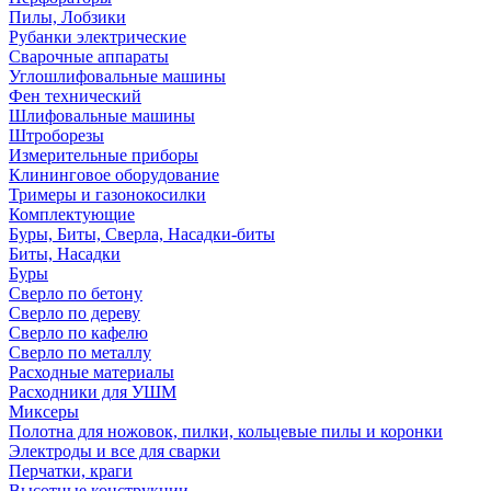
Пилы, Лобзики
Рубанки электрические
Сварочные аппараты
Углошлифовальные машины
Фен технический
Шлифовальные машины
Штроборезы
Измерительные приборы
Клининговое оборудование
Тримеры и газонокосилки
Комплектующие
Буры, Биты, Сверла, Насадки-биты
Биты, Насадки
Буры
Сверло по бетону
Сверло по дереву
Сверло по кафелю
Сверло по металлу
Расходные материалы
Расходники для УШМ
Миксеры
Полотна для ножовок, пилки, кольцевые пилы и коронки
Электроды и все для сварки
Перчатки, краги
Высотные конструкции