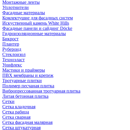
Монтажные ленты
Уплотнители
Фасадные материалы
Комлектущие для фасадных систем
Искуственный камень White Hills
Фасадные панели и сайдинг Döcke
Гидроизоляционные материалы
Бикрост
Плантер
Рубероид
Стеклоизол
Техноэласт
Унифлекс
Мастики и праймеры
ПВХ мембраны и крепеж
Тротуарные плитки
Полимер песчаная плитка
Вибропрессованная тротуарная плитка
Литая бетонная плитка
Сетки
Сетка кладочная
Сетка рабица
Сетка сварная
Сетка фасадная малярная
Сетка штукатурная