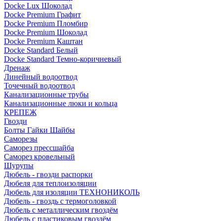
Docke Lux Шоколад
Docke Premium Графит
Docke Premium Пломбир
Docke Premium Шоколад
Docke Premium Каштан
Docke Standard Белый
Docke Standard Темно-коричневый
Дренаж
Линейный водоотвод
Точечный водоотвод
Канализационные трубы
Канализационные люки и кольца
КРЕПЕЖ
Гвозди
Болты Гайки Шайбы
Саморезы
Саморез прессшайба
Саморез кровельный
Шурупы
Дюбель - гвозди распорки
Дюбеля для теплоизоляции
Дюбель для изоляции ТЕХНОНИКОЛЬ
Дюбель - гвоздь с термоголовкой
Дюбель с металлическим гвоздём
Дюбель с пластиковым гвоздём