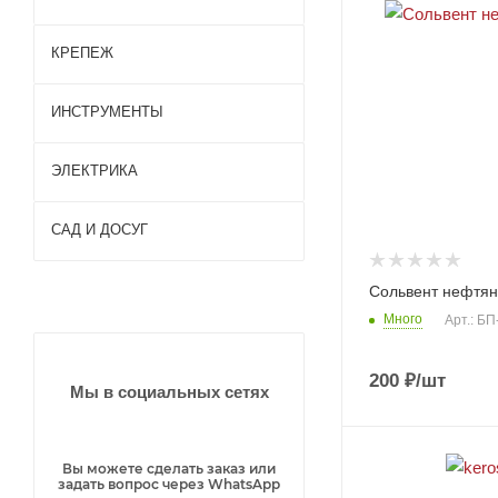
Газобе
КРЕПЕЖ
тон
Кирпи
ч
ИНСТРУМЕНТЫ
Пазогр
ебнев
ые
ЭЛЕКТРИКА
плиты
Ударн
(ПГП)
ые
САД И ДОСУГ
инстру
менты
Столя
Насте
Сольвент нефтян
рные и
Инстр
нные
слеса
умент
Много
свети
Арт.: Б
рные
ы для
льник
инстру
почвы
и
менты
Разно
200
₽
/шт
Потол
Мы в социальных сетях
Режу
е
очные
щие
свети
Инстр
инстру
льник
умент
менты
и
ы
Вы можете сделать заказ или
Измер
Уличн
Зимни
задать вопрос через WhatsApp
итель
ые
й