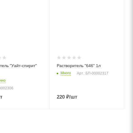
тель "Уайт-спирит"
Растворитель "646" 1л
Много
Арт.: БП-00002317
чно
00002306
т
220
₽
/шт